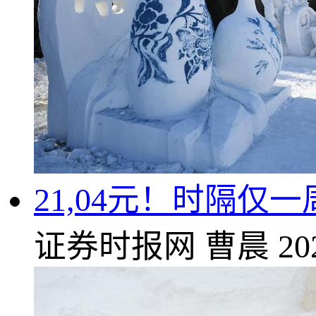
21,04元！时隔
证券时报网
曹晨
20