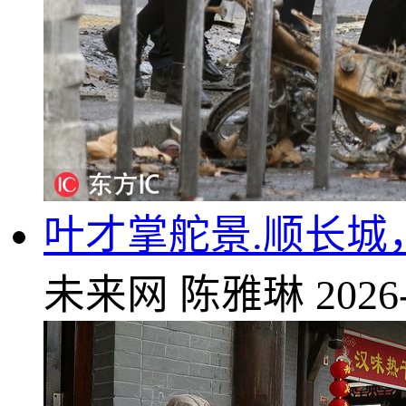
叶才掌舵景.顺长
未来网
陈雅琳
2026