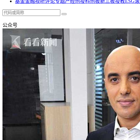
基金
金融
视听
评论
专题
产经
创投
科创板
新三板
投教
ESG
滚
公众号