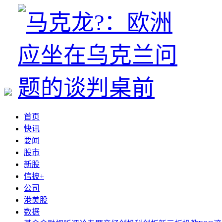
首页
快讯
要闻
股市
新股
信披+
公司
港美股
数据